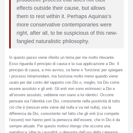
effects outside their cause, but allows
them to rest within it. Perhaps Aquinas’s
more conservative contemporaries were
right, after all, to be suspicious of this new-
fangled naturalistic philosophy.
In questo passo viene riferito un tema per me molto rilevante.
Esso riguarda il principio di causa e la sua applicazione a Dio. Il
principio di causa, a mio avviso, va bene o ‘funziona’ per spiegare
i processi intramondani, ma funziona molto meno quando viene
usato per dar conto del rapporto con Dio o, meglio, tra Dio come
essere assoluto e gli enti. Gli enti non sono estrinseci a Dio e
all’essere assoluto, sebbene non siano a lui identici. Occorre
pensare sia l’identità con Dio, consistente nella positività di tutto
ciò che è (nessun ente viene dal nulla e va nel nulla), sia la
differenza da Dio, consistente nel fatto che gli enti (cui compete
l’essere) non hanno però la pienezza dell’essere, che in Dio è da
sempre attuale. Per questo motivo ritengo che occorra una
metafisica ‘oltre la causalità’ o depurata dall’uso della categoria