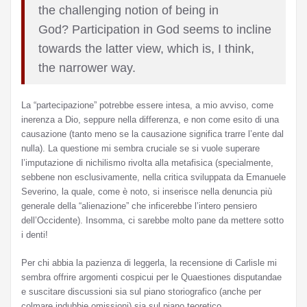
the challenging notion of being in
God? Participation in God seems to incline
towards the latter view, which is, I think,
the narrower way.
La “partecipazione” potrebbe essere intesa, a mio avviso, come
inerenza a Dio, seppure nella differenza, e non come esito di una
causazione (tanto meno se la causazione significa trarre l’ente dal
nulla). La questione mi sembra cruciale se si vuole superare
l’imputazione di nichilismo rivolta alla metafisica (specialmente,
sebbene non esclusivamente, nella critica sviluppata da Emanuele
Severino, la quale, come è noto, si inserisce nella denuncia più
generale della “alienazione” che inficerebbe l’intero pensiero
dell’Occidente). Insomma, ci sarebbe molto pane da mettere sotto
i denti!
Per chi abbia la pazienza di leggerla, la recensione di Carlisle mi
sembra offrire argomenti cospicui per le Quaestiones disputandae
e suscitare discussioni sia sul piano storiografico (anche per
colmare indubbie omissioni) sia sul piano teoretico.