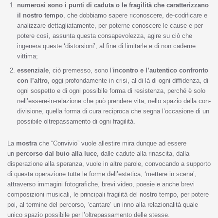
numerosi sono i punti di caduta o le fragilità che caratterizzano
il nostro tempo
, che dobbiamo sapere riconoscere, de-codificare e
analizzare dettagliatamente, per poterne conoscere le cause e per
potere così, assunta questa consapevolezza, agire su ciò che
ingenera queste ‘distorsioni’, al fine di limitarle e di non caderne
vittima;
essenziale
, ciò premesso, sono l’
incontro e l’autentico confronto
con l’altro
, oggi profondamente in crisi, al di là di ogni diffidenza, di
ogni sospetto e di ogni possibile forma di resistenza, perché è solo
nell’essere-in-relazione che può prendere vita, nello spazio della con-
divisione, quella forma di cura reciproca che segna l’occasione di un
possibile oltrepassamento di ogni fragilità.
La
mostra
che “Convivio” vuole allestire mira dunque ad essere
un
percorso dal buio alla luce
, dalle cadute alla rinascita, dalla
disperazione alla speranza, vuole in altre parole, convocando a supporto
di questa operazione tutte le forme dell’estetica, ‘mettere in scena’,
attraverso immagini fotografiche, brevi video, poesie e anche brevi
composizioni musicali, le principali fragilità del nostro tempo, per potere
poi, al termine del percorso, ‘cantare’ un inno alla relazionalità quale
unico spazio possibile per l’oltrepassamento delle stesse.