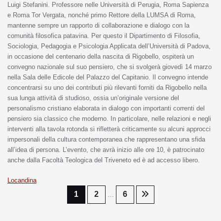
Luigi Stefanini. Professore nelle Università di Perugia, Roma Sapienza
e Roma Tor Vergata, nonché primo Rettore della LUMSA di Roma,
mantenne sempre un rapporto di collaborazione e dialogo con la
comunità filosofica patavina. Per questo il Dipartimento di Filosofia,
Sociologia, Pedagogia e Psicologia Applicata dell’Università di Padova,
in occasione del centenario della nascita di Rigobello, ospiterà un
convegno nazionale sul suo pensiero, che si svolgerà giovedì 14 marzo
nella Sala delle Edicole del Palazzo del Capitanio. Il convegno intende
concentrarsi su uno dei contributi più rilevanti forniti da Rigobello nella
sua lunga attività di studioso, ossia un’originale versione del
personalismo cristiano elaborata in dialogo con importanti correnti del
pensiero sia classico che moderno. In particolare, nelle relazioni e negli
interventi alla tavola rotonda si rifletterà criticamente su alcuni approcci
impersonali della cultura contemporanea che rappresentano una sfida
all’idea di persona. L’evento, che avrà inizio alle ore 10, è patrocinato
anche dalla Facoltà Teologica del Triveneto ed è ad accesso libero.
Locandina
1
2
6
…