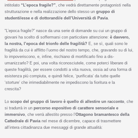
intitolato
“L’epoca fragile?”
, che vedrà direttamente protagonisti nella
strutturazione e nella realizzazione dello stesso un
gruppo di
studenti/esse e di dottorandi/e dell’Università di Pavia
.
“L’epoca fragile?” nasce da una serie di domande su cui un gruppo di
giovani ha scelto di soffermarsi con particolare attenzione:
è davvero,
la nostra, l’epoca del trionfo delle fragilità?
E, se sì, quali sono le
fragilità da cui è afflitto l’uomo del nostro tempo, che, gravando su di lui,
lo impoveriscono, e, infine, rischiano di mortificarlo fino a dis-
umanizzarlo? E poi, una volta riconosciutele, come poterci liberare di
queste fragilità, per essere condotti a vita nuova, ossia ad una forma di
esistenza più compiuta, e quindi felice, ‘purificata’ da tutte quelle
‘storture’ che irrimediabilmente ne impediscono la fioritura e la
crescita?
Lo
scopo del gruppo di lavoro è quello di allestire un racconto
, che
si tradurrà in un
percorso espositivo di carattere sensoriale e
immersivo
, che verrà allestito presso l’
Ottagono bramantesco della
Cattedrale di Pavia
nel mese di dicembre, capace di trasmettere
all’intera cittadinanza due messaggi di grande attualità: