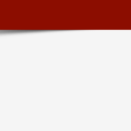
SEMINARI PERMANENTI,
CONVEGNI, PUBBLICAZIONI.
PERSEGUE OBIETTIVI DI
GIUSTIZIA E DI UTILITÀ SOCIALE,
VALORIZZANDO IL PROPRIO
PATRIMONIO LIBRARIO E
ARCHIVISTICO, IN
COLLABORAZIONE CON ALTRE
ISTITUZIONI E ASSOCIAZIONI,
ANCHE INTERNAZIONALI.