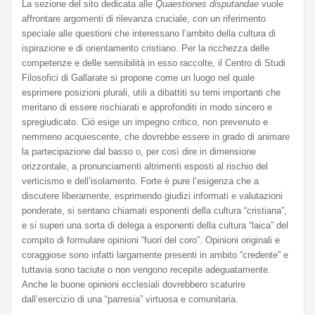
La sezione del sito dedicata alle
Quaestiones disputandae
vuole
affrontare argomenti di rilevanza cruciale, con un riferimento
speciale alle questioni che interessano l’ambito della cultura di
ispirazione e di orientamento cristiano. Per la ricchezza delle
competenze e delle sensibilità in esso raccolte, il Centro di Studi
Filosofici di Gallarate si propone come un luogo nel quale
esprimere posizioni plurali, utili a dibattiti su temi importanti che
meritano di essere rischiarati e approfonditi in modo sincero e
spregiudicato. Ciò esige un impegno critico, non prevenuto e
nemmeno acquiescente, che dovrebbe essere in grado di animare
la partecipazione dal basso o, per così dire in dimensione
orizzontale, a pronunciamenti altrimenti esposti al rischio del
verticismo e dell’isolamento. Forte è pure l’esigenza che a
discutere liberamente, esprimendo giudizi informati e valutazioni
ponderate, si sentano chiamati esponenti della cultura “cristiana”,
e si superi una sorta di delega a esponenti della cultura “laica” del
compito di formulare opinioni “fuori del coro”. Opinioni originali e
coraggiose sono infatti largamente presenti in ambito “credente” e
tuttavia sono taciute o non vengono recepite adeguatamente.
Anche le buone opinioni ecclesiali dovrebbero scaturire
dall’esercizio di una “parresia” virtuosa e comunitaria.