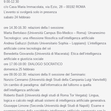
9.00-12.30
c/o Casa Maria Immacolata, via Ezio, 28 – 00192 ROMA
L’evento si svolgerà solo in presenza
sabato 24 febbraio
ore 14.30-16.30: relazioni della I sessione:
Marta Bertolaso (Università Campus Bio-Medico – Roma): Umanesimo
Tecnologico: una riflessione filosofica sull’intelligenza artificiale
Andrea Galluzzi (Istituto Universitario Sophia – Loppiano): L’intelligenza
artificiale come tecnologia del sé
Benedetta Giovanola (Università di Macerata): Etica dell’intelligenza
artificiale e giustizia sociale
ore 17.00-19.00: DIALOGO SOCRATICO
domenica 25 febbraio
ore 09.00-10.30: relazioni della II sessione del Seminario:
Nunzio Cennamo (Università degli Studi della Campania Luigi Vanvitelli):
Un cambio di paradigma: dall’informatica del lullismo a quella
dell’intelligenza artificiale
Roberto Basili (Università degli studi di Roma Tor Vergata): Lingua,
logica e calcolo negli attuali sistemi di intelligenza artificiale generativa.
Giuseppe Limone (Seconda Università degli Studi di Napoli): Esame e
scomposizione della cosiddetta intelligenza artificiale comparata con la