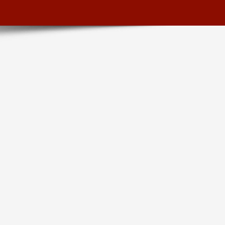
SEMINARI PERMANENTI,
CONVEGNI, PUBBLICAZIONI.
PERSEGUE OBIETTIVI DI
GIUSTIZIA E DI UTILITÀ SOCIALE,
VALORIZZANDO IL PROPRIO
PATRIMONIO LIBRARIO E
ARCHIVISTICO, IN
COLLABORAZIONE CON ALTRE
ISTITUZIONI E ASSOCIAZIONI,
ANCHE INTERNAZIONALI.