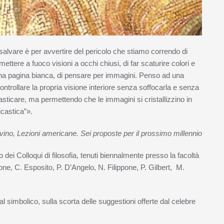
a salvare è per avvertire del pericolo che stiamo correndo di
ttere a fuoco visioni a occhi chiusi, di far scaturire colori e
u una pagina bianca, di pensare per immagini. Penso ad una
ntrollare la propria visione interiore senza soffocarla e senza
ntasticare, ma permettendo che le immagini si cristallizzino in
icastica”».
lvino, Lezioni americane. Sei proposte per il prossimo millennio
to dei Colloqui di filosofia, tenuti biennalmente presso la facoltà
one, C. Esposito, P. D’Angelo, N. Filippone, P. Gilbert, M.
dal simbolico, sulla scorta delle suggestioni offerte dal celebre